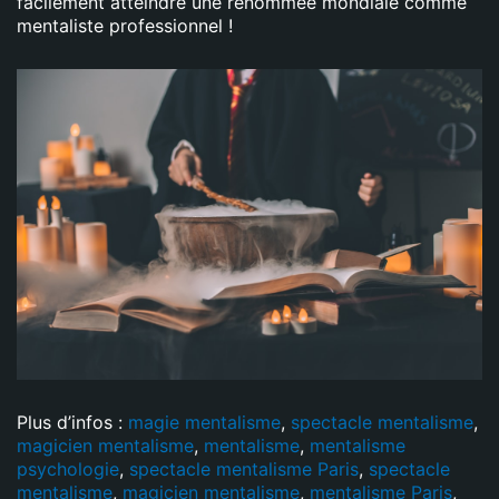
facilement atteindre une renommée mondiale comme
mentaliste professionnel !
Plus d’infos :
magie mentalisme
,
spectacle mentalisme
,
magicien mentalisme
,
mentalisme
,
mentalisme
psychologie
,
spectacle mentalisme Paris
,
spectacle
mentalisme
,
magicien mentalisme
,
mentalisme Paris
,