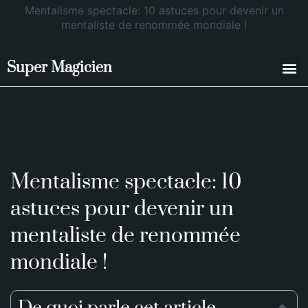
Mentalisme spectacle: 10 astuces pour devenir un
mentaliste de renommée mondiale !
Super Magicien
Magicien pour Particuliers
Magicien pour Entreprises
Mentalisme spectacle: 10
astuces pour devenir un
mentaliste de renommée
mondiale !